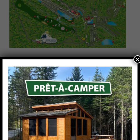
×
DOMAINE VACANCES DONCASTER
2211, chemin des Menhirs
Sainte-Lucie-des-Laurentides (Québec) J0T 2J0
Canada
819 323-CAMP (2267)