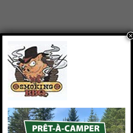
×
TEXT WIDGET
Nulla vitae elit libero, a pharetra augue. Nulla
vitae elit libero, a pharetra augue. Nulla vitae elit
libero, a pharetra augue. Donec sed odio dui.
Etiam porta sem malesuada.
RECENT WORKS