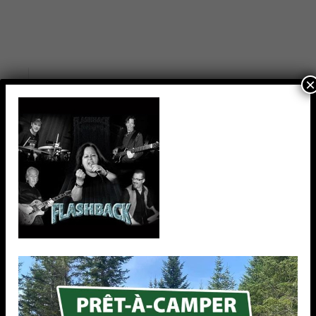
×
TEXT WIDGET
Nulla vitae elit libero, a pharetra augue. Nulla
vitae elit libero, a pharetra augue. Nulla vitae elit
libero, a pharetra augue. Donec sed odio dui.
Etiam porta sem malesuada.
RECENT WORKS