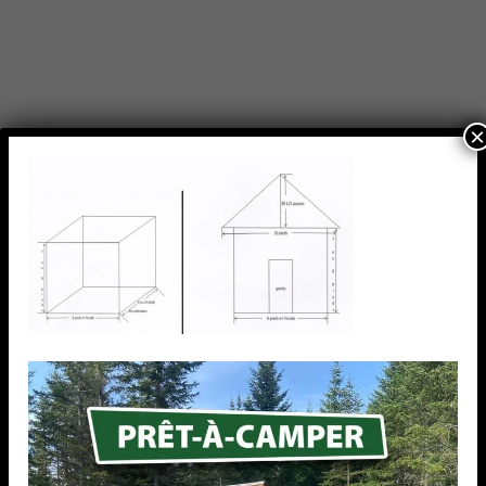
×
TEXT WIDGET
Nulla vitae elit libero, a pharetra augue. Nulla
vitae elit libero, a pharetra augue. Nulla vitae elit
libero, a pharetra augue. Donec sed odio dui.
Etiam porta sem malesuada.
RECENT WORKS