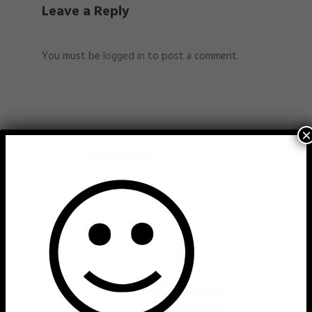
Leave a Reply
You must be
logged in
to post a comment.
×
TEXT WIDGET
Nulla vitae elit libero, a pharetra augue. Nulla
vitae elit libero, a pharetra augue. Nulla vitae elit
libero, a pharetra augue. Donec sed odio dui.
Etiam porta sem malesuada.